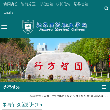
协同办公
智慧苏医
书记信箱
校长信箱
纪委信箱
English
学校概况
当前位置：
首页
学校概况
校史长廊
果与荣 众望所归(19)
果与荣 众望所归(19)