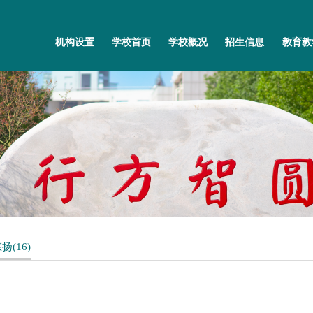
机构设置
学校首页
学校概况
招生信息
教育教
(16)