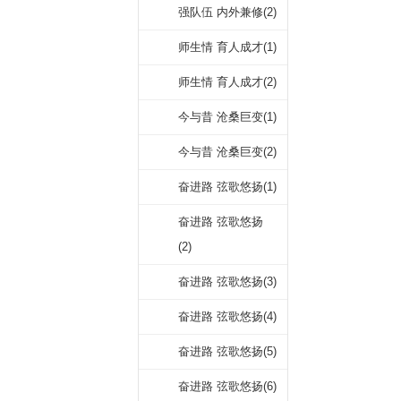
强队伍 内外兼修(2)
师生情 育人成才(1)
师生情 育人成才(2)
今与昔 沧桑巨变(1)
今与昔 沧桑巨变(2)
奋进路 弦歌悠扬(1)
奋进路 弦歌悠扬
(2)
奋进路 弦歌悠扬(3)
奋进路 弦歌悠扬(4)
奋进路 弦歌悠扬(5)
奋进路 弦歌悠扬(6)