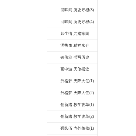
回眸间 历史寻根(3)
回眸间 历史寻根(4)
师生情 共建家园
洒热血 精神永存
铸伟业 书写历史
画中游 天使摇篮
升格梦 天降大任(1)
升格梦 天降大任(2)
创新路 教学改革(1)
创新路 教学改革(2)
强队伍 内外兼修(1)