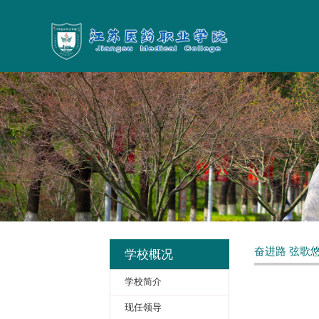
奋进路 弦歌悠扬
学校概况
学校简介
现任领导