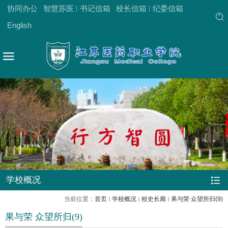
协同办公
智慧苏医
书记信箱
校长信箱
纪委信箱
English
学校概况
当前位置：
首页
学校概况
校史长廊
果与荣 众望所归(9)
果与荣 众望所归(9)