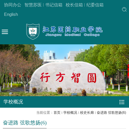
协同办公
智慧苏医
书记信箱
校长信箱
纪委信箱
English
学校概况
当前位置：
首页
学校概况
校史长廊
奋进路 弦歌悠扬(6)
奋进路 弦歌悠扬(6)