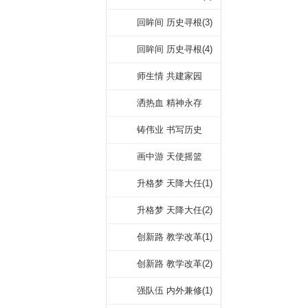
回眸间 历史寻根(3)
回眸间 历史寻根(4)
师生情 共建家园
洒热血 精神永存
铸伟业 书写历史
画中游 天使摇篮
升格梦 天降大任(1)
升格梦 天降大任(2)
创新路 教学改革(1)
创新路 教学改革(2)
强队伍 内外兼修(1)