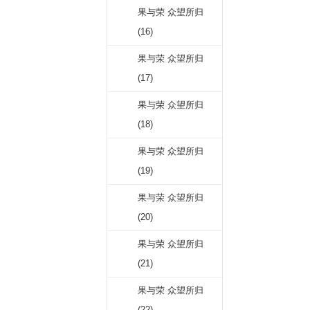
果与荣 众望所归
(16)
果与荣 众望所归
(17)
果与荣 众望所归
(18)
果与荣 众望所归
(19)
果与荣 众望所归
(20)
果与荣 众望所归
(21)
果与荣 众望所归