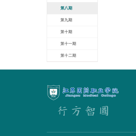
第八期
第九期
第十期
第十一期
第十二期