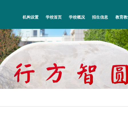
机构设置
学校首页
学校概况
招生信息
教育教