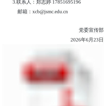
3.
联系人：郑志婷
17851695196
邮箱：
xcb@jsmc.edu.cn
党委宣传部
202
6
年
6
月
23
日