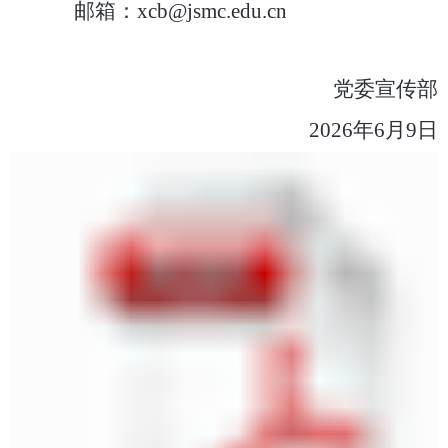
邮箱：
xcb@jsmc.edu.cn
党委宣传部
202
6
年
6
月
9
日