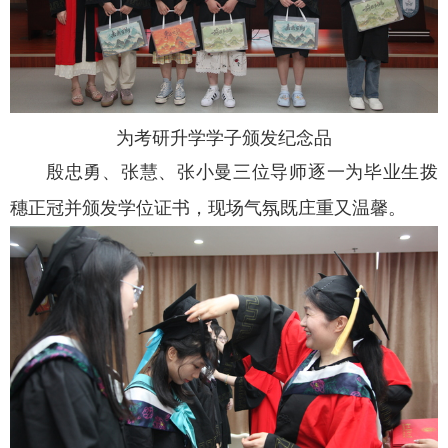
为考研升学学子颁发纪念品
殷忠勇、张慧、张小曼三位导师逐一为毕业生拨
穗正冠并颁发学位证书，现场气氛既庄重又温馨。